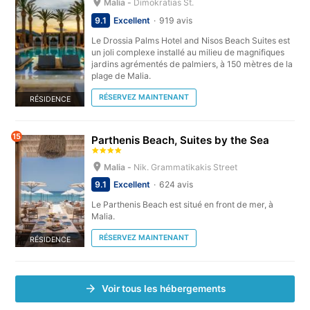
Malia -
Dimokratias St.
9.1
Excellent
919 avis
Le Drossia Palms Hotel and Nisos Beach Suites est
un joli complexe installé au milieu de magnifiques
jardins agrémentés de palmiers, à 150 mètres de la
plage de Malia.
RÉSERVEZ MAINTENANT
RÉSIDENCE
15
Parthenis Beach, Suites by the Sea
Malia -
Nik. Grammatikakis Street
9.1
Excellent
624 avis
Le Parthenis Beach est situé en front de mer, à
Malia.
RÉSERVEZ MAINTENANT
RÉSIDENCE
Voir tous les hébergements