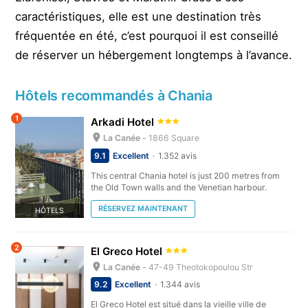
caractéristiques, elle est une destination très
fréquentée en été, c’est pourquoi il est conseillé
de réserver un hébergement longtemps à l’avance.
Hôtels recommandés à Chania
1
Arkadi Hotel
La Canée -
1866 Square
9.1
Excellent
1.352 avis
This central Chania hotel is just 200 metres from
the Old Town walls and the Venetian harbour.
RÉSERVEZ MAINTENANT
HÔTELS
2
El Greco Hotel
La Canée -
47-49 Theotokopoulou Str
9.2
Excellent
1.344 avis
El Greco Hotel est situé dans la vieille ville de