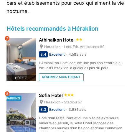
bars et établissements pour ceux qui aiment la vie
nocturne.
Hôtels recommandés à Héraklion
7
Athinaikon Hotel
Héraklion -
Leof. Eth. Antistaseos 89
8.4
Excellent
4.589 avis
L'Athinaikon Hotel occupe une position centrale au
cœur d'Héraklion, à quelques pas du port.
RÉSERVEZ MAINTENANT
HÔTELS
8
Sofia Hotel
Héraklion -
Stadiou 57
8.3
Excellent
3.931 avis
Doté d'un restaurant et d'une piscine extérieure
ouverts en saison, le Sofia Hotel propose des
chambres munies d'un balcon et d'une connexion