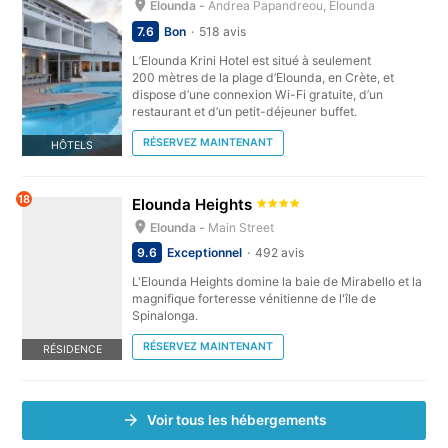
Elounda -
Andrea Papandreou, Elounda
7.6
Bon
518 avis
L’Elounda Krini Hotel est situé à seulement
200 mètres de la plage d’Elounda, en Crète, et
dispose d’une connexion Wi-Fi gratuite, d’un
restaurant et d’un petit-déjeuner buffet.
RÉSERVEZ MAINTENANT
HÔTELS
18
Elounda Heights
Elounda -
Main Street
9.6
Exceptionnel
492 avis
L'Elounda Heights domine la baie de Mirabello et la
magnifique forteresse vénitienne de l'île de
Spinalonga.
RÉSERVEZ MAINTENANT
RÉSIDENCE
Voir tous les hébergements