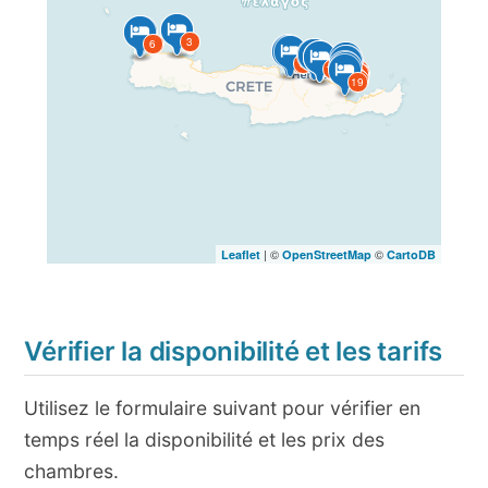
1
2
3
4
6
5
9
7
8
11
10
12
13
14
15
16
18
17
20
21
19
| ©
©
Leaflet
OpenStreetMap
CartoDB
Vérifier la disponibilité et les tarifs
Utilisez le formulaire suivant pour vérifier en
temps réel la disponibilité et les prix des
chambres.