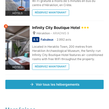
Wi-Fi gratuite à moins de 5 minutes en bus du
centre d'Héraklion, en Crète.
RÉSERVEZ MAINTENANT
HÔTELS
9
Infinity City Boutique Hotel
Héraklion -
ARIADNIS 9
8.5
Fabuleux
2.992 avis
Located in Heraklio Town, 200 metres from
Heraklion Archaeological Museum, the family-run
Infinity City Boutique Hotel features air-conditioned
rooms with free WiFi throughout the property.
RÉSERVEZ MAINTENANT
HÔTELS
Voir tous les hébergements