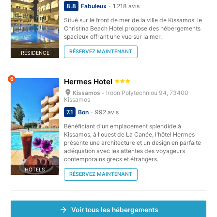
8.8
Fabuleux
1.218 avis
Situé sur le front de mer de la ville de Kissamos, le
Christina Beach Hotel propose des hébergements
spacieux offrant une vue sur la mer.
RÉSERVEZ MAINTENANT
RÉSIDENCE
6
Hermes Hotel
Kissamos -
Iroon Polytechniou 94, 73400
Kissamos
7.1
Bon
992 avis
Bénéficiant d'un emplacement splendide à
Kissamos, à l'ouest de La Canée, l'hôtel Hermes
présente une architecture et un design en parfaite
adéquation avec les attentes des voyageurs
contemporains grecs et étrangers.
HÔTELS
RÉSERVEZ MAINTENANT
Voir tous les hébergements