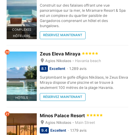
Construit sur des falaises offrant une vue
panoramique sur la mer, le Miramare Resort & Spa
est un complexe du quartier paisible de
Gargadoros comprenant un hôtel et des
bungalows.
COMPLEXES
RÉSERVEZ MAINTENANT
HÔTELIERS
20
Zeus Eleva Miraya
Agios Nikolaos -
Havania beach
8.1
Excellent
1.289 avis
Surplombant le golfe d’Ágios Nikólaos, le Zeus Eleva
Miraya dispose d’une piscine et se trouve à
seulement 100 mètres de la plage Havania.
RÉSERVEZ MAINTENANT
HÔTELS
21
Minos Palace Resort
Agios Nikolaos -
Main Street
9.4
Excellent
1.179 avis