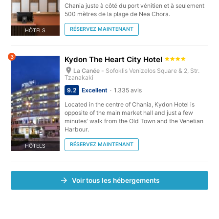
Chania juste à côté du port vénitien et à seulement
500 mètres de la plage de Nea Chora.
RÉSERVEZ MAINTENANT
HÔTELS
3
Kydon The Heart City Hotel
La Canée -
Sofoklis Venizelos Square & 2, Str.
Tzanakaki
9.2
Excellent
1.335 avis
Located in the centre of Chania, Kydon Hotel is
opposite of the main market hall and just a few
minutes' walk from the Old Town and the Venetian
Harbour.
RÉSERVEZ MAINTENANT
HÔTELS
Voir tous les hébergements