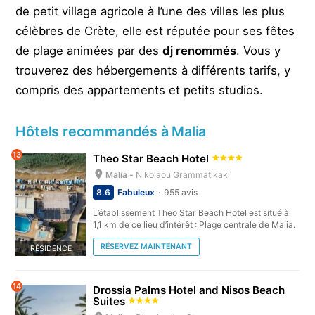
de petit village agricole à l’une des villes les plus
célèbres de Crète, elle est réputée pour ses fêtes
de plage animées par des
dj renommés
. Vous y
trouverez des hébergements à différents tarifs, y
compris des appartements et petits studios.
Hôtels recommandés à Malia
13
Theo Star Beach Hotel
Malia -
Nikolaou Grammatikaki
8.6
Fabuleux
955 avis
L’établissement Theo Star Beach Hotel est situé à
1,1 km de ce lieu d’intérêt : Plage centrale de Malia.
RÉSERVEZ MAINTENANT
RÉSIDENCE
14
Drossia Palms Hotel and Nisos Beach
Suites