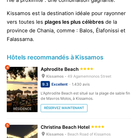
l’île à proximité : une combinaison gagnante.
Kissamos est la destination idéale pour rayonner
vers toutes les
plages les plus célèbres
de la
province de Chania, comme : Balos, Élafonissi et
Falassarna.
Hôtels recommandés à Kissamos
4
Aphrodite Beach
Kissamos -
49 Agamemnonos Street
9.3
Excellent
1.430 avis
L'Aphrodite Beach est situé sur la plage de sable fin
de Mavros Molos, à Kissamos.
RÉSERVEZ MAINTENANT
RÉSIDENCE
5
Christina Beach Hotel
Kissamos -
Beach Road of Kissamos