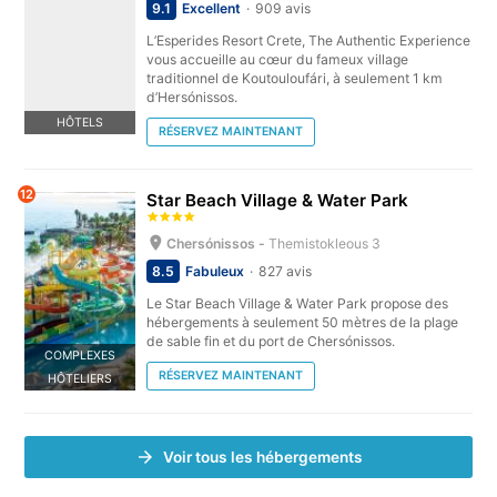
9.1
Excellent
909 avis
L’Esperides Resort Crete, The Authentic Experience
vous accueille au cœur du fameux village
traditionnel de Koutouloufári, à seulement 1 km
d’Hersónissos.
HÔTELS
RÉSERVEZ MAINTENANT
12
Star Beach Village & Water Park
Chersónissos -
Themistokleous 3
8.5
Fabuleux
827 avis
Le Star Beach Village & Water Park propose des
hébergements à seulement 50 mètres de la plage
de sable fin et du port de Chersónissos.
COMPLEXES
RÉSERVEZ MAINTENANT
HÔTELIERS
Voir tous les hébergements