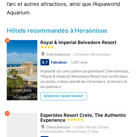
l’arc et autres attractions, ainsi que l’Aquaworld
Aquarium.
Hôtels recommandés à Hersónisos
10
Royal & Imperial Belvedere Resort
Chersónissos -
Limenas Hersonissou
8.7
Fabuleux
1.251 avis
Implanté sur une colline surplombant Chersónissos,
l'Royal & Imperial Belvedere Resort est niché dans
un jardin crétois planté de citronniers, d'oliviers et
de palmiers.
COMPLEXES
RÉSERVEZ MAINTENANT
HÔTELIERS
11
Esperides Resort Crete, The Authentic
Experience
Chersónissos -
Costa Varnali Street,
Koutouloufari, Hersonissos, Crete