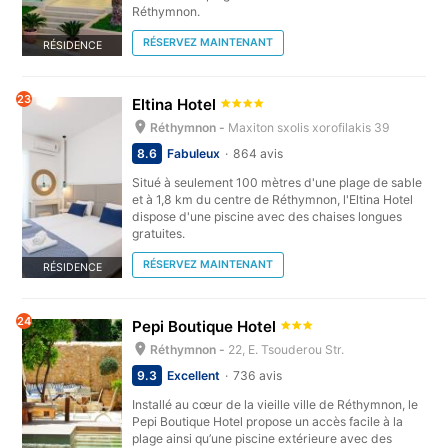
Réthymnon.
RÉSERVEZ MAINTENANT
RÉSIDENCE
23
Eltina Hotel
Réthymnon -
Maxiton sxolis xorofilakis 39
8.6
Fabuleux
864 avis
Situé à seulement 100 mètres d'une plage de sable
et à 1,8 km du centre de Réthymnon, l'Eltina Hotel
dispose d'une piscine avec des chaises longues
gratuites.
RÉSERVEZ MAINTENANT
RÉSIDENCE
24
Pepi Boutique Hotel
Réthymnon -
22, Ε. Tsouderou Str.
9.3
Excellent
736 avis
Installé au cœur de la vieille ville de Réthymnon, le
Pepi Boutique Hotel propose un accès facile à la
plage ainsi qu’une piscine extérieure avec des