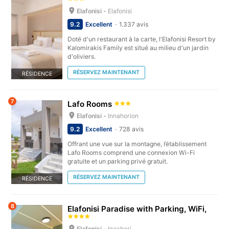
Elafonisi -
Elafonisi
9.2
Excellent
1.337 avis
Doté d'un restaurant à la carte, l'Elafonisi Resort by
Kalomirakis Family est situé au milieu d'un jardin
d'oliviers.
RÉSERVEZ MAINTENANT
RÉSIDENCE
7
Lafo Rooms
Elafonisi -
Innahorion
9.2
Excellent
728 avis
Offrant une vue sur la montagne, l’établissement
Lafo Rooms comprend une connexion Wi-Fi
gratuite et un parking privé gratuit.
RÉSERVEZ MAINTENANT
RÉSIDENCE
8
Elafonisi Paradise with Parking, WiFi,
Elafonisi -
Inachori