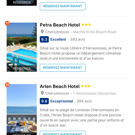
RÉSIDENCE
RÉSERVEZ MAINTENANT
17
Petra Beach Hotel
Chersónissos -
Machis Kritis Beach Road
9.3
Excellent
392 avis
Situé sur la route côtière d'Hersonissos, le Petra
Beach Hotel propose un hébergement climatisé
doté d'une kitchenette et d'un balcon.
RÉSERVEZ MAINTENANT
RÉSIDENCE
18
Arlen Beach Hotel
Chersónissos -
1 Hersonissos-Navarinou
9.6
Exceptionnel
294 avis
Situé sur la plage de Limenas Chersonissou en
Crète, l'Arlen Beach Hotel dispose d'une piscine
ouverte en saison avec une partie pour enfants et
d'un snack-bar.
RÉSERVEZ MAINTENANT