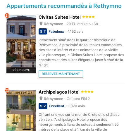
Appartements recommandés à Rethymno
21
Civitas Suites Hotel
Réthymnon -
20 El. Venizelou Str.
8.7
Fabuleux
1.152 avis
Idéalement situé dans le quartier historique de
Réthymnon, à proximité de toutes les commodités,
des sites d'intérêt et des animations de la vieille
ville pittoresque, le Civitas Suites Hotel propose des
chambres et des suites élégantes juste à côté de la
plage.
RÉSIDENCE
RÉSERVEZ MAINTENANT
22
Archipelagos Hotel
Réthymnon -
Odissea Eliti 2
9.2
Excellent
1.070 avis
Offrant une vue sur la mer de Crète et le château
vénitien, l’Archipelagos Hotel propose des
hébergements à flanc de coteau à seulement 50
mètres de la plage et à 1 km de la ville de