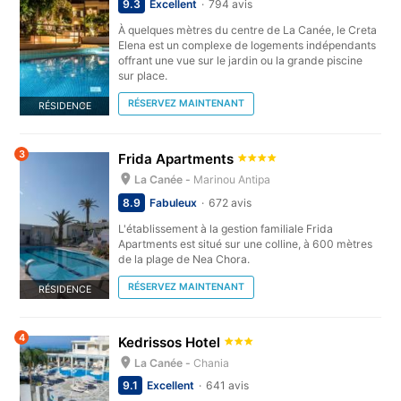
9.3
Excellent
794 avis
À quelques mètres du centre de La Canée, le Creta
Elena est un complexe de logements indépendants
offrant une vue sur le jardin ou la grande piscine
sur place.
RÉSERVEZ MAINTENANT
RÉSIDENCE
3
Frida Apartments
La Canée -
Marinou Antipa
8.9
Fabuleux
672 avis
L'établissement à la gestion familiale Frida
Apartments est situé sur une colline, à 600 mètres
de la plage de Nea Chora.
RÉSERVEZ MAINTENANT
RÉSIDENCE
4
Kedrissos Hotel
La Canée -
Chania
9.1
Excellent
641 avis