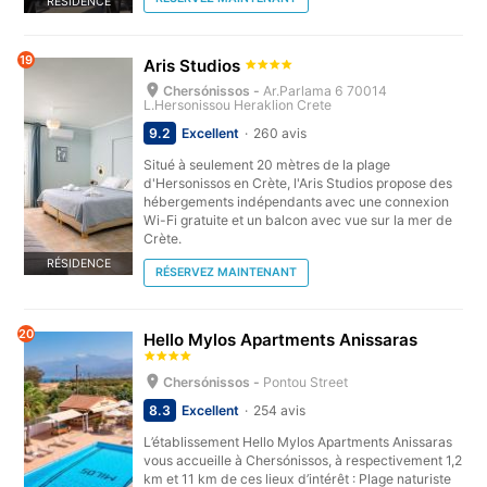
RÉSIDENCE
19
Aris Studios
Chersónissos -
Ar.Parlama 6 70014
L.Hersonissou Heraklion Crete
9.2
Excellent
260 avis
Situé à seulement 20 mètres de la plage
d'Hersonissos en Crète, l'Aris Studios propose des
hébergements indépendants avec une connexion
Wi-Fi gratuite et un balcon avec vue sur la mer de
Crète.
RÉSIDENCE
RÉSERVEZ MAINTENANT
20
Hello Mylos Apartments Anissaras
Chersónissos -
Pontou Street
8.3
Excellent
254 avis
L’établissement Hello Mylos Apartments Anissaras
vous accueille à Chersónissos, à respectivement 1,2
km et 11 km de ces lieux d’intérêt : Plage naturiste