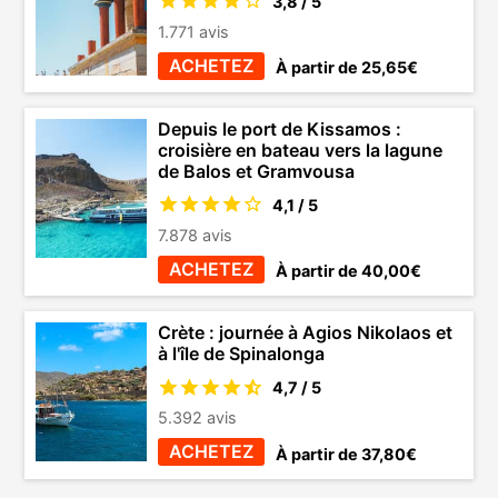
3,8 / 5
1.771 avis
ACHETEZ
À partir de 25,65€
Depuis le port de Kissamos :
croisière en bateau vers la lagune
de Balos et Gramvousa
4,1 / 5
7.878 avis
ACHETEZ
À partir de 40,00€
Crète : journée à Agios Nikolaos et
à l'île de Spinalonga
4,7 / 5
5.392 avis
ACHETEZ
À partir de 37,80€