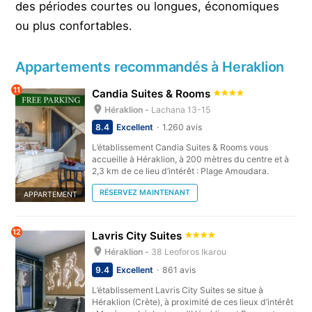
des périodes courtes ou longues, économiques
ou plus confortables.
Appartements recommandés à Heraklion
11
Candia Suites & Rooms
Héraklion -
Lachana 13-15
8.4
Excellent
1.260 avis
L’établissement Candia Suites & Rooms vous
accueille à Héraklion, à 200 mètres du centre et à
2,3 km de ce lieu d’intérêt : Plage Amoudara.
RÉSERVEZ MAINTENANT
APPARTEMENT
12
Lavris City Suites
Héraklion -
38 Leoforos Ikarou
9.4
Excellent
861 avis
L’établissement Lavris City Suites se situe à
Héraklion (Crète), à proximité de ces lieux d’intérêt