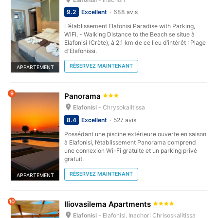
9.2
Excellent
688 avis
L’établissement Elafonisi Paradise with Parking,
WiFi, - Walking Distance to the Beach se situe à
Elafonisi (Crète), à 2,1 km de ce lieu d’intérêt : Plage
d'Elafonissi.
RÉSERVEZ MAINTENANT
APPARTEMENT
9
Panorama
Elafonisi -
Chrysokalitissa
8.4
Excellent
527 avis
Possédant une piscine extérieure ouverte en saison
à Elafonisi, l’établissement Panorama comprend
une connexion Wi-Fi gratuite et un parking privé
gratuit.
RÉSERVEZ MAINTENANT
APPARTEMENT
10
Iliovasilema Apartments
Elafonisi -
Elafonisi, Inachori Chrisoskalitissa