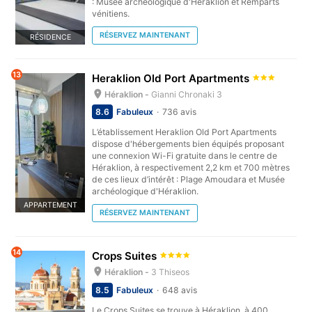
: Musée archéologique d'Héraklion et Remparts
vénitiens.
RÉSERVEZ MAINTENANT
RÉSIDENCE
13
Heraklion Old Port Apartments
Héraklion -
Gianni Chronaki 3
8.6
Fabuleux
736 avis
L’établissement Heraklion Old Port Apartments
dispose d'hébergements bien équipés proposant
une connexion Wi-Fi gratuite dans le centre de
Héraklion, à respectivement 2,2 km et 700 mètres
de ces lieux d’intérêt : Plage Amoudara et Musée
archéologique d'Héraklion.
APPARTEMENT
RÉSERVEZ MAINTENANT
14
Crops Suites
Héraklion -
3 Thiseos
8.5
Fabuleux
648 avis
Le Crops Suites se trouve à Héraklion, à 400