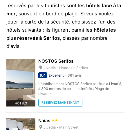
réservés par les touristes sont les
hôtels face à la
mer
, souvent en bord de plage. Si vous voulez
jouer la carte de la sécurité, choisissez l'un des
hôtels suivants : ils figurent parmi les
hôtels les
plus réservés à Sérifos
, classés par nombre
d'avis.
NŌSTOS Serifos
Livadiá -
Livadakia Serifos
9.4
Excellent
361 avis
L’établissement NŌSTOS Serifos se situe à Livadiá,
à 300 mètres de ce lieu d’intérêt : Plage de
Livadakia.
RÉSERVEZ MAINTENANT
HÔTELS
Naias
Livadiá -
Main Street