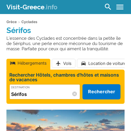
menu
search
Visit-Greece
.info
Grèce
Cyclades
Sérifos
L'essence des Cyclades est concentrée dans la petite île
de Sériphus, une perle encore méconnue du tourisme de
masse. Parfaite pour ceux qui aiment la tranquillité.
Hébergements
Vols
Location de voiture
Rechercher Hôtels, chambres d'hôtes et maisons
de vacances
DESTINATION
Rechercher