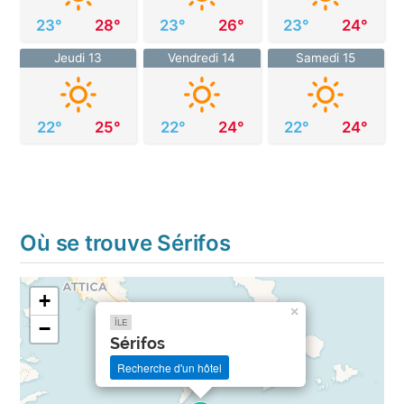
23°
28°
23°
26°
23°
24°
Jeudi 13
Vendredi 14
Samedi 15
22°
25°
22°
24°
22°
24°
Où se trouve Sérifos
+
×
ÎLE
−
Sérifos
Recherche d'un hôtel