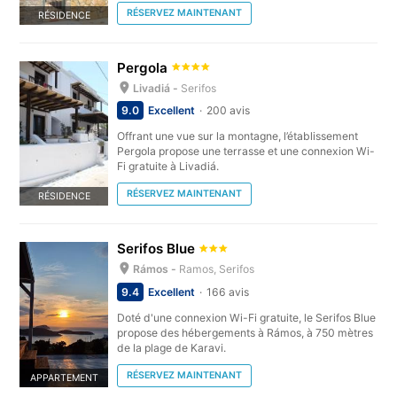
RÉSERVEZ MAINTENANT
RÉSIDENCE
Pergola
Livadiá -
Serifos
9.0
Excellent
200 avis
Offrant une vue sur la montagne, l’établissement
Pergola propose une terrasse et une connexion Wi-
Fi gratuite à Livadiá.
RÉSERVEZ MAINTENANT
RÉSIDENCE
Serifos Blue
Rámos -
Ramos, Serifos
9.4
Excellent
166 avis
Doté d'une connexion Wi-Fi gratuite, le Serifos Blue
propose des hébergements à Rámos, à 750 mètres
de la plage de Karavi.
RÉSERVEZ MAINTENANT
APPARTEMENT