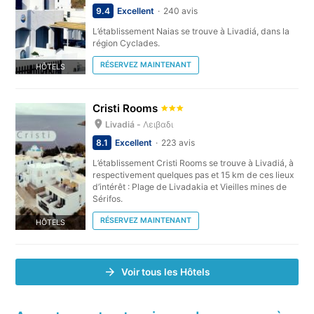
9.4
Excellent
240 avis
L’établissement Naias se trouve à Livadiá, dans la
région Cyclades.
RÉSERVEZ MAINTENANT
HÔTELS
Cristi Rooms
Livadiá -
Λειβαδι
8.1
Excellent
223 avis
L’établissement Cristi Rooms se trouve à Livadiá, à
respectivement quelques pas et 15 km de ces lieux
d’intérêt : Plage de Livadakia et Vieilles mines de
Sérifos.
RÉSERVEZ MAINTENANT
HÔTELS
Voir tous les Hôtels