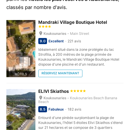
classés par nombre d'avis.
Mandraki Village Boutique Hotel
Koukounaries -
Main Street
9.0
Excellent
221 avis
Idéalement situé dans la zone protégée du lac
Strofilia, à 200 mètres de la plage primée de
Koukounaries, le Mandraki Village Boutique Hotel
dispose d'une piscine et d'un restaurant.
RÉSERVEZ MAINTENANT
HÔTELS
ELIVI Skiathos
Koukounaries -
Koukounaries Beach Banana
Beach
8.5
Fabuleux
182 avis
Entouré d'une pinède surplombant la plage de
Koukounaries, l'hôtel 5 étoiles Elivi Skiathos s'étend
sur 21 hectares et se compose de 3 quartiers