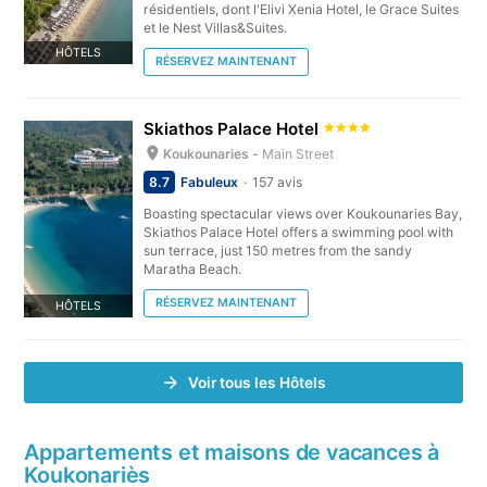
résidentiels, dont l'Elivi Xenia Hotel, le Grace Suites
et le Nest Villas&Suites.
HÔTELS
RÉSERVEZ MAINTENANT
Skiathos Palace Hotel
Koukounaries -
Main Street
8.7
Fabuleux
157 avis
Boasting spectacular views over Koukounaries Bay,
Skiathos Palace Hotel offers a swimming pool with
sun terrace, just 150 metres from the sandy
Maratha Beach.
RÉSERVEZ MAINTENANT
HÔTELS
Voir tous les Hôtels
Appartements et maisons de vacances à
Koukonariès